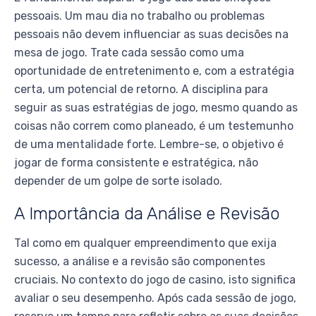
pessoais. Um mau dia no trabalho ou problemas
pessoais não devem influenciar as suas decisões na
mesa de jogo. Trate cada sessão como uma
oportunidade de entretenimento e, com a estratégia
certa, um potencial de retorno. A disciplina para
seguir as suas estratégias de jogo, mesmo quando as
coisas não correm como planeado, é um testemunho
de uma mentalidade forte. Lembre-se, o objetivo é
jogar de forma consistente e estratégica, não
depender de um golpe de sorte isolado.
A Importância da Análise e Revisão
Tal como em qualquer empreendimento que exija
sucesso, a análise e a revisão são componentes
cruciais. No contexto do jogo de casino, isto significa
avaliar o seu desempenho. Após cada sessão de jogo,