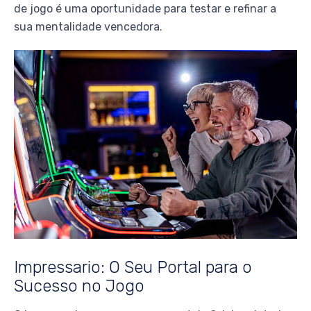
de jogo é uma oportunidade para testar e refinar a
sua mentalidade vencedora.
Impressario: O Seu Portal para o
Sucesso no Jogo