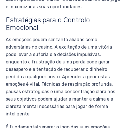
e maximizar as suas oportunidades.
Estratégias para o Controlo
Emocional
As emoções podem ser tanto aliadas como
adversárias no casino. A excitação de uma vitória
pode levar à euforia e a decisões impulsivas,
enquanto a frustração de uma perda pode gerar
desespero e a tentação de recuperar o dinheiro
perdido a qualquer custo. Aprender a gerir estas
emoções é vital. Técnicas de respiração profunda,
pausas estratégicas e uma concentração clara nos
seus objetivos podem ajudar a manter a calma e a
clareza mental necessárias para jogar de forma
inteligente.
É fundamental separar o jogo das suas emoções