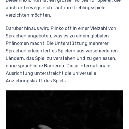
Diese Flexibilität ist ein grosser Vorteil für Spieler, die
auch unterwegs nicht auf ihre Lieblingsspiele
verzichten möchten.
Darüber hinaus wird Plinko oft in einer Vielzahl von
Sprachen angeboten, was es zu einem globalen
Phänomen macht. Die Unterstützung mehrerer
Sprachen erleichtert es Spielern aus verschiedenen
Ländern, das Spiel zu verstehen und zu geniessen,
ohne sprachliche Barrieren. Diese internationale
Ausrichtung unterstreicht die universelle
Anziehungskraft des Spiels.