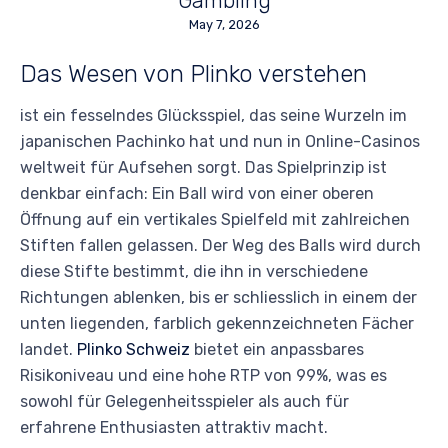
Gambling
May 7, 2026
Das Wesen von Plinko verstehen
ist ein fesselndes Glücksspiel, das seine Wurzeln im
japanischen Pachinko hat und nun in Online-Casinos
weltweit für Aufsehen sorgt. Das Spielprinzip ist
denkbar einfach: Ein Ball wird von einer oberen
Öffnung auf ein vertikales Spielfeld mit zahlreichen
Stiften fallen gelassen. Der Weg des Balls wird durch
diese Stifte bestimmt, die ihn in verschiedene
Richtungen ablenken, bis er schliesslich in einem der
unten liegenden, farblich gekennzeichneten Fächer
landet.
Plinko Schweiz
bietet ein anpassbares
Risikoniveau und eine hohe RTP von 99%, was es
sowohl für Gelegenheitsspieler als auch für
erfahrene Enthusiasten attraktiv macht.