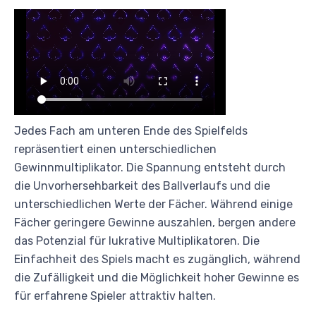
Jedes Fach am unteren Ende des Spielfelds
repräsentiert einen unterschiedlichen
Gewinnmultiplikator. Die Spannung entsteht durch
die Unvorhersehbarkeit des Ballverlaufs und die
unterschiedlichen Werte der Fächer. Während einige
Fächer geringere Gewinne auszahlen, bergen andere
das Potenzial für lukrative Multiplikatoren. Die
Einfachheit des Spiels macht es zugänglich, während
die Zufälligkeit und die Möglichkeit hoher Gewinne es
für erfahrene Spieler attraktiv halten.