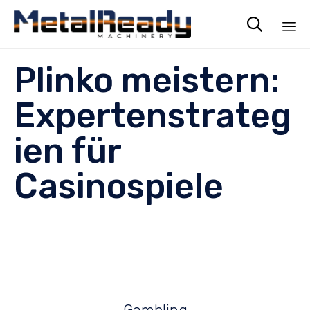

Sk
Plinko meistern:
to
co
Expertenstrateg
ien für
Casinospiele