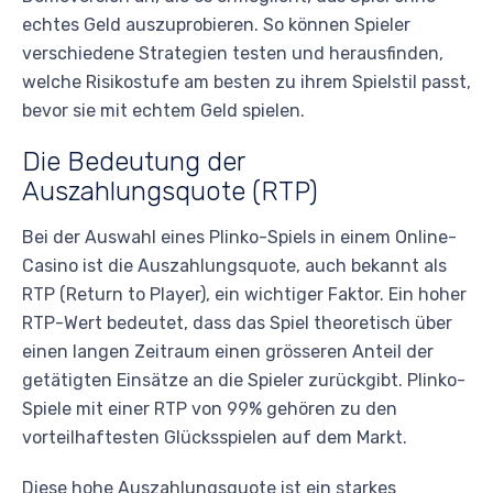
echtes Geld auszuprobieren. So können Spieler
verschiedene Strategien testen und herausfinden,
welche Risikostufe am besten zu ihrem Spielstil passt,
bevor sie mit echtem Geld spielen.
Die Bedeutung der
Auszahlungsquote (RTP)
Bei der Auswahl eines Plinko-Spiels in einem Online-
Casino ist die Auszahlungsquote, auch bekannt als
RTP (Return to Player), ein wichtiger Faktor. Ein hoher
RTP-Wert bedeutet, dass das Spiel theoretisch über
einen langen Zeitraum einen grösseren Anteil der
getätigten Einsätze an die Spieler zurückgibt. Plinko-
Spiele mit einer RTP von 99% gehören zu den
vorteilhaftesten Glücksspielen auf dem Markt.
Diese hohe Auszahlungsquote ist ein starkes