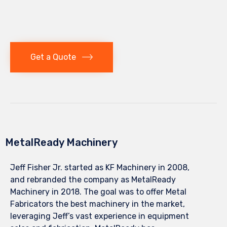
Get a Quote
MetalReady Machinery
Jeff Fisher Jr. started as KF Machinery in 2008,
and rebranded the company as MetalReady
Machinery in 2018. The goal was to offer Metal
Fabricators the best machinery in the market,
leveraging Jeff’s vast experience in equipment