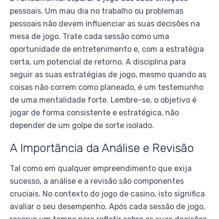
pessoais. Um mau dia no trabalho ou problemas
pessoais não devem influenciar as suas decisões na
mesa de jogo. Trate cada sessão como uma
oportunidade de entretenimento e, com a estratégia
certa, um potencial de retorno. A disciplina para
seguir as suas estratégias de jogo, mesmo quando as
coisas não correm como planeado, é um testemunho
de uma mentalidade forte. Lembre-se, o objetivo é
jogar de forma consistente e estratégica, não
depender de um golpe de sorte isolado.
A Importância da Análise e Revisão
Tal como em qualquer empreendimento que exija
sucesso, a análise e a revisão são componentes
cruciais. No contexto do jogo de casino, isto significa
avaliar o seu desempenho. Após cada sessão de jogo,