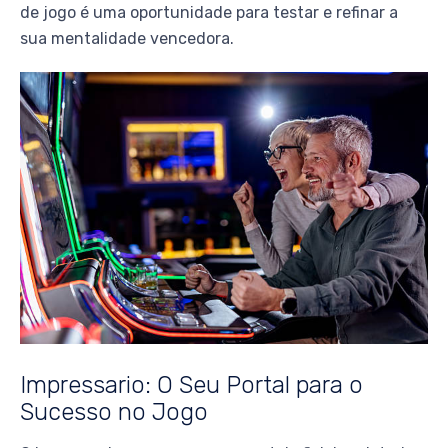
de jogo é uma oportunidade para testar e refinar a
sua mentalidade vencedora.
Impressario: O Seu Portal para o
Sucesso no Jogo