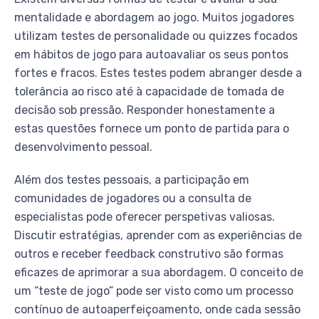
mentalidade e abordagem ao jogo. Muitos jogadores
utilizam testes de personalidade ou quizzes focados
em hábitos de jogo para autoavaliar os seus pontos
fortes e fracos. Estes testes podem abranger desde a
tolerância ao risco até à capacidade de tomada de
decisão sob pressão. Responder honestamente a
estas questões fornece um ponto de partida para o
desenvolvimento pessoal.
Além dos testes pessoais, a participação em
comunidades de jogadores ou a consulta de
especialistas pode oferecer perspetivas valiosas.
Discutir estratégias, aprender com as experiências de
outros e receber feedback construtivo são formas
eficazes de aprimorar a sua abordagem. O conceito de
um “teste de jogo” pode ser visto como um processo
contínuo de autoaperfeiçoamento, onde cada sessão