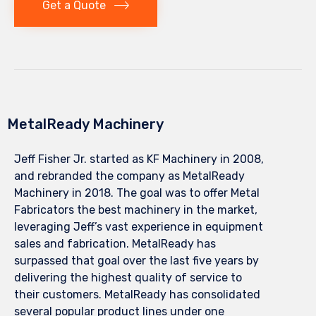
Get a Quote
MetalReady Machinery
Jeff Fisher Jr. started as KF Machinery in 2008,
and rebranded the company as MetalReady
Machinery in 2018. The goal was to offer Metal
Fabricators the best machinery in the market,
leveraging Jeff’s vast experience in equipment
sales and fabrication. MetalReady has
surpassed that goal over the last five years by
delivering the highest quality of service to
their customers. MetalReady has consolidated
several popular product lines under one