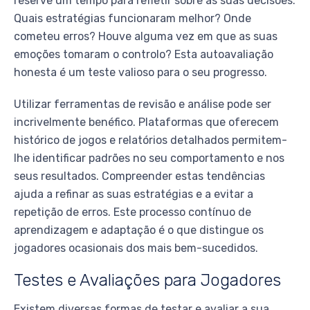
reserve um tempo para refletir sobre as suas decisões.
Quais estratégias funcionaram melhor? Onde
cometeu erros? Houve alguma vez em que as suas
emoções tomaram o controlo? Esta autoavaliação
honesta é um teste valioso para o seu progresso.
Utilizar ferramentas de revisão e análise pode ser
incrivelmente benéfico. Plataformas que oferecem
histórico de jogos e relatórios detalhados permitem-
lhe identificar padrões no seu comportamento e nos
seus resultados. Compreender estas tendências
ajuda a refinar as suas estratégias e a evitar a
repetição de erros. Este processo contínuo de
aprendizagem e adaptação é o que distingue os
jogadores ocasionais dos mais bem-sucedidos.
Testes e Avaliações para Jogadores
Existem diversas formas de testar e avaliar a sua