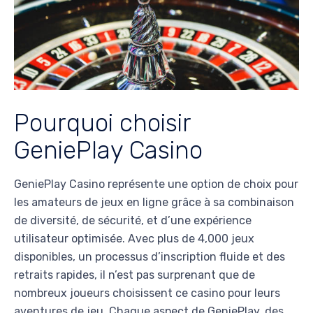
Pourquoi choisir
GeniePlay Casino
GeniePlay Casino représente une option de choix pour
les amateurs de jeux en ligne grâce à sa combinaison
de diversité, de sécurité, et d’une expérience
utilisateur optimisée. Avec plus de 4,000 jeux
disponibles, un processus d’inscription fluide et des
retraits rapides, il n’est pas surprenant que de
nombreux joueurs choisissent ce casino pour leurs
aventures de jeu. Chaque aspect de GeniePlay, des