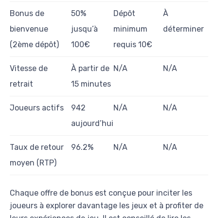
Bonus de
50%
Dépôt
À
bienvenue
jusqu’à
minimum
déterminer
(2ème dépôt)
100€
requis 10€
Vitesse de
À partir de
N/A
N/A
retrait
15 minutes
Joueurs actifs
942
N/A
N/A
aujourd’hui
Taux de retour
96.2%
N/A
N/A
moyen (RTP)
Chaque offre de bonus est conçue pour inciter les
joueurs à explorer davantage les jeux et à profiter de