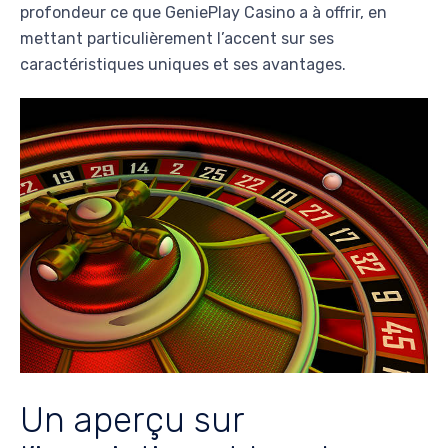
profondeur ce que GeniePlay Casino a à offrir, en
mettant particulièrement l’accent sur ses
caractéristiques uniques et ses avantages.
Un aperçu sur