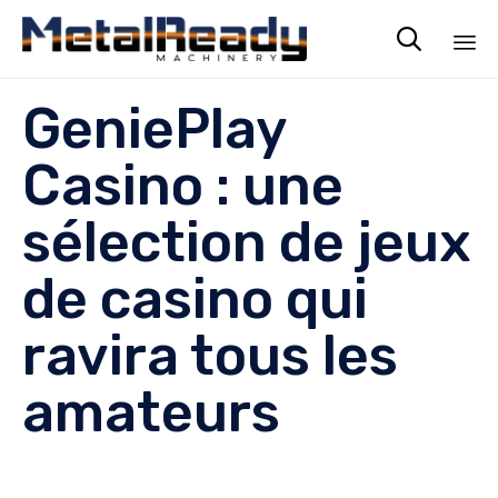

Sk
GeniePlay
to
co
Casino : une
sélection de jeux
de casino qui
ravira tous les
amateurs