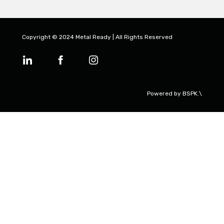
Copyright © 2024 Metal Ready | All Rights Reserved
Powered by
BSPK.\