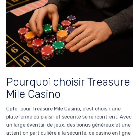
Pourquoi choisir Treasure
Mile Casino
Opter pour Treasure Mile Casino, c’est choisir une
plateforme où plaisir et sécurité se rencontrent. Avec
un large éventail de jeux, des bonus généreux et une
attention particulière à la sécurité, ce casino en ligne