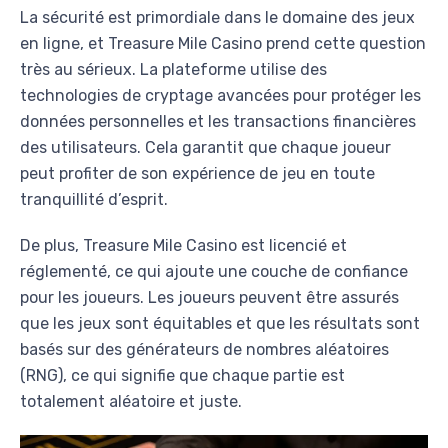
La sécurité est primordiale dans le domaine des jeux
en ligne, et Treasure Mile Casino prend cette question
très au sérieux. La plateforme utilise des
technologies de cryptage avancées pour protéger les
données personnelles et les transactions financières
des utilisateurs. Cela garantit que chaque joueur
peut profiter de son expérience de jeu en toute
tranquillité d’esprit.
De plus, Treasure Mile Casino est licencié et
réglementé, ce qui ajoute une couche de confiance
pour les joueurs. Les joueurs peuvent être assurés
que les jeux sont équitables et que les résultats sont
basés sur des générateurs de nombres aléatoires
(RNG), ce qui signifie que chaque partie est
totalement aléatoire et juste.