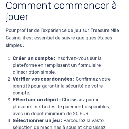
Comment commencer à
jouer
Pour profiter de l’expérience de jeu sur Treasure Mile
Casino, il est essentiel de suivre quelques étapes
simples :
Créer un compte :
Inscrivez-vous sur la
plateforme en remplissant un formulaire
d’inscription simple.
Vérifier vos coordonnées :
Confirmez votre
identité pour garantir la sécurité de votre
compte.
Effectuer un dépôt :
Choisissez parmi
plusieurs méthodes de paiement disponibles,
avec un dépôt minimum de 20 EUR.
Sélectionner un jeu :
Parcourez la vaste
sélection de machines à sous et choisissez