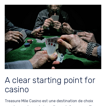
A clear starting point for
casino
Treasure Mile Casino est une destination de choix