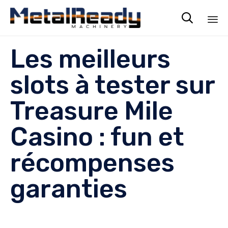

Sk
Les meilleurs
to
co
slots à tester sur
Treasure Mile
Casino : fun et
récompenses
garanties