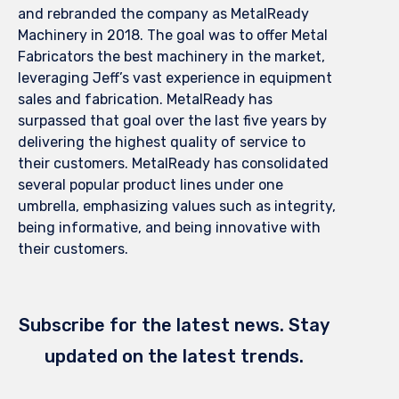
and rebranded the company as MetalReady
Machinery in 2018. The goal was to offer Metal
Fabricators the best machinery in the market,
leveraging Jeff’s vast experience in equipment
sales and fabrication. MetalReady has
surpassed that goal over the last five years by
delivering the highest quality of service to
their customers. MetalReady has consolidated
several popular product lines under one
umbrella, emphasizing values such as integrity,
being informative, and being innovative with
their customers.
Subscribe for the latest news. Stay
updated on the latest trends.