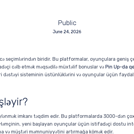
Public
June 24, 2026
cə seçimlərindən biridir. Bu platformalar, oyunçulara geniş ç
ifadəçi cəlb etmək məqsədilə müxtəlif bonuslar və
Pin Up-da q
ri dəstəyi sisteminin üstünlüklərini və oyunçular üçün faydal
şləyir?
 əylənmək imkanı təqdim edir. Bu platformalarda 3000-dən ç
. Həmçinin, yeni başlayan oyunçular üçün istifadəçi dostu inte
na və müştəri məmnuniyyətini artırmağa kömək edir.