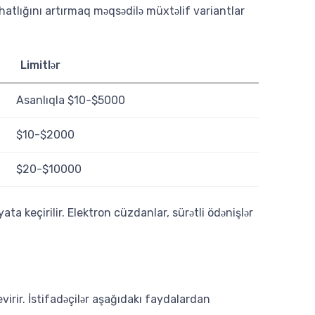
ahatlığını artırmaq məqsədilə müxtəlif variantlar
Limitlər
Asanlıqla $10-$5000
$10-$2000
$20-$10000
a keçirilir. Elektron cüzdanlar, sürətli ödənişlər
virir. İstifadəçilər aşağıdakı faydalardan