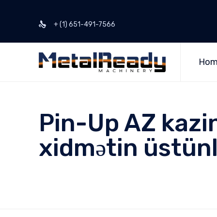
+ (1) 651-491-7566
Hom
Pin-Up AZ kazin
xidmətin üstünl