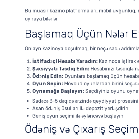
Bu müasir kazino platformaları, mobil uyğunluq, mü
oynaya bilərlər.
Başlamaq Üçün Nələr E
Onlayn kazinoya qoşulmaq, bir neçə sadə addımla hə
İstifadəçi Hesabı Yaradın:
Kazinoda iştirak 
Şəxsiyyəti Təsdiq Edin:
Hesabınızı təsdiqləmə
Ödəniş Edin:
Oyunlara başlamaq üçün hesabını
Oyun Seçin:
Mövcud oyunlardan birini seçərək
Oynamağa Başlayın:
Seçdiyiniz oyunu oynay
Sadəcə 3-5 dəqiqə ərzində qeydiyyat prosesin
Asan ödəniş üsulları ilə depozit yerləşdirin
Geniş oyun seçimi ilə əyləncəyə başlayın
Ödəniş və Çıxarış Seçiml