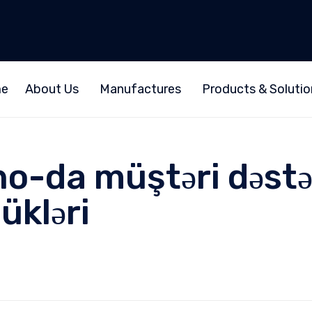
e
About Us
Manufactures
Products & Solutio
o-da müştəri dəstə
ükləri