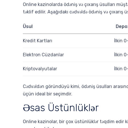
Online kazinolarda ödəniş və çıxarış üsulları müşt
təklif edilir. Aşağıdakı cədvəldə ödəniş və çıxarış üs
Üsul
Depoz
Kredit Kartları
İlkin 
Elektron Cüzdanlar
İlkin 0
Kriptovalyutalar
İlkin 
Cədvəldən göründüyü kimi, ödəniş üsulları arasında 
üçün ideal bir seçimdir.
Əsas Üstünlüklər
Online kazinolar, bir çox üstünlüklər təqdim edir k