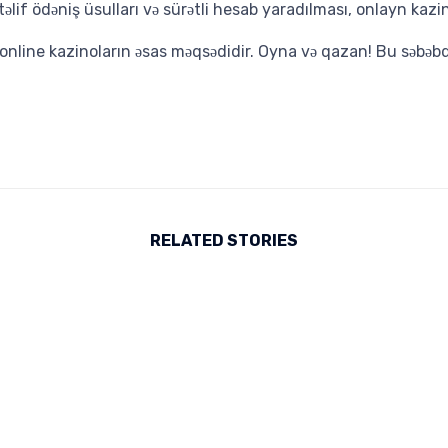
təlif ödəniş üsulları və sürətli hesab yaradılması, onlayn kazin
 online kazinoların əsas məqsədidir. Oyna və qazan! Bu səbəbd
RELATED STORIES