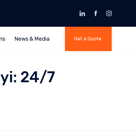
Skip
to
ns
News & Media
Get a Quote
content
yi: 24/7