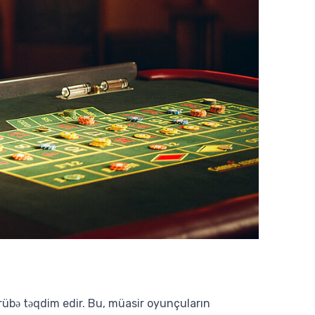
crübə təqdim edir. Bu, müasir oyunçuların