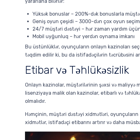
yararlana bilərlər:
Yüksək bonuslar – 200%-dək bonuslarla müştəril
Geniş oyun çeşidi – 3000-dən çox oyun seçim
24/7 müştəri dəstəyi – hər zaman yardım üçün
Mobil uyğunluq – hər yerdən oynama imkanı
Bu üstünlüklər, oyunçuların onlayn kazinoları seç
təqdim edilir ki, bu da istifadəçilərin təcrübəsini art
Etibar və Təhlükəsizlik
Onlayn kazinolar, müştərilərinin şəxsi və maliyyə 
lisenziyaya malik olan kazinolar, etibarlı və təhlü
olmalıdır.
Həmçinin, müştəri dəstəyi xidmətləri, oyunçuların 
xidmətlər, istifadəçi etibarını artırır və daha müsb