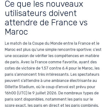
Ce que les nouveaux
utilisateurs doivent
attendre de France vs
Maroc
Le match de la Coupe du Monde entre la France et le
Maroc est plus qu’une simple rencontre sportive; c’est
une occasion de vérifier les compétences en matière
de paris. Avec la France comme favorite, ayant des
cotes de victoire de 1.57 contre 6.4 pour le Maroc, les
paris s’annoncent très intéressants. Les spectateurs
peuvent s’attendre à une ambiance électrisante au
Gillette Stadium, où le coup d’envoi est prévu pour
16h00 (UTC) le 9 juillet 2026. De nombreux types de
paris sont disponibles, notamment les paris sur le
score exact, les paris en direct et les paris combinés,