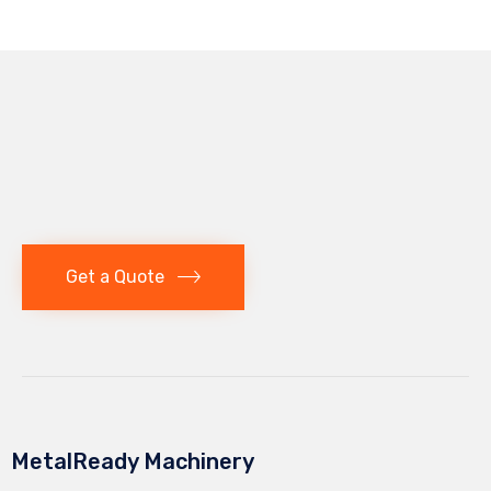
Get a Quote
MetalReady Machinery