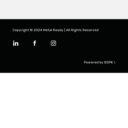
Copyright © 2024 Metal Ready | All Rights Reserved
Powered by
BSPK.\