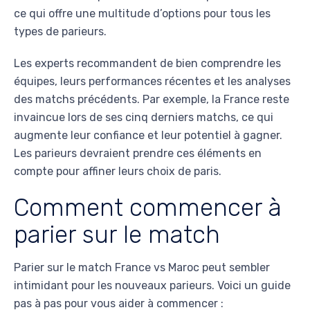
ce qui offre une multitude d’options pour tous les
types de parieurs.
Les experts recommandent de bien comprendre les
équipes, leurs performances récentes et les analyses
des matchs précédents. Par exemple, la France reste
invaincue lors de ses cinq derniers matchs, ce qui
augmente leur confiance et leur potentiel à gagner.
Les parieurs devraient prendre ces éléments en
compte pour affiner leurs choix de paris.
Comment commencer à
parier sur le match
Parier sur le match France vs Maroc peut sembler
intimidant pour les nouveaux parieurs. Voici un guide
pas à pas pour vous aider à commencer :