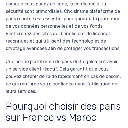
Lorsque vous pariez en ligne, la confiance et la
sécurité sont primordiales. Choisir une plateforme de
paris réputée est essentiel pour garantir la protection
de vos données personnelles et de vos fonds.
Recherchez des sites qui bénéficient de licences
reconnues et qui utilisent des technologies de
cryptage avancées afin de protéger vos transactions.
Une bonne plateforme de paris doit également avoir
un service client réactif. Cela garantit que vous
pouvez obtenir de l’aide rapidement en cas de besoin,
ce qui renforce votre confiance dans l’utilisation de
leurs services.
Pourquoi choisir des paris
sur France vs Maroc