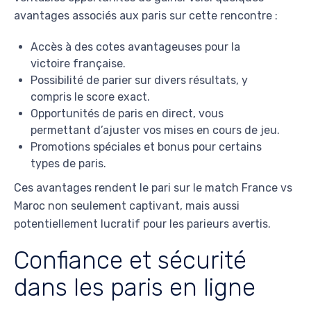
avantages associés aux paris sur cette rencontre :
Accès à des cotes avantageuses pour la
victoire française.
Possibilité de parier sur divers résultats, y
compris le score exact.
Opportunités de paris en direct, vous
permettant d’ajuster vos mises en cours de jeu.
Promotions spéciales et bonus pour certains
types de paris.
Ces avantages rendent le pari sur le match France vs
Maroc non seulement captivant, mais aussi
potentiellement lucratif pour les parieurs avertis.
Confiance et sécurité
dans les paris en ligne