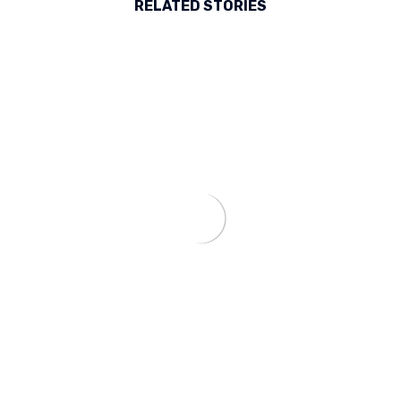
RELATED STORIES