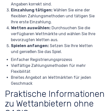
Angaben korrekt sind.
Einzahlung tätigen:
Wählen Sie eine der
flexiblen Zahlungsmethoden und tätigen Sie
Ihre erste Einzahlung.
Wetten auswählen:
Durchsuchen Sie die
verfügbaren Wettmärkte und wählen Sie Ihre
bevorzugten Wetten aus.
Spielen anfangen:
Setzen Sie Ihre Wetten
und genießen Sie das Spiel.
Einfacher Registrierungsprozess
Vielfältige Zahlungsmethoden für mehr
Flexibilität
Breites Angebot an Wettmärkten für jeden
Geschmack
Praktische Informationen
zu Wettanbietern ohne