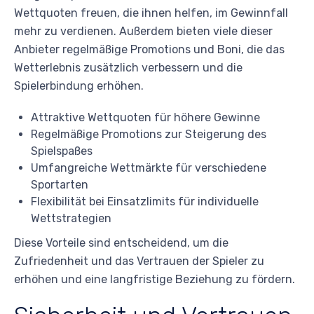
Wettquoten freuen, die ihnen helfen, im Gewinnfall
mehr zu verdienen. Außerdem bieten viele dieser
Anbieter regelmäßige Promotions und Boni, die das
Wetterlebnis zusätzlich verbessern und die
Spielerbindung erhöhen.
Attraktive Wettquoten für höhere Gewinne
Regelmäßige Promotions zur Steigerung des
Spielspaßes
Umfangreiche Wettmärkte für verschiedene
Sportarten
Flexibilität bei Einsatzlimits für individuelle
Wettstrategien
Diese Vorteile sind entscheidend, um die
Zufriedenheit und das Vertrauen der Spieler zu
erhöhen und eine langfristige Beziehung zu fördern.