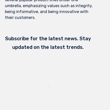
umbrella, emphasizing values such as integrity,
being informative, and being innovative with
their customers.
Subscribe for the latest news. Stay
updated on the latest trends.