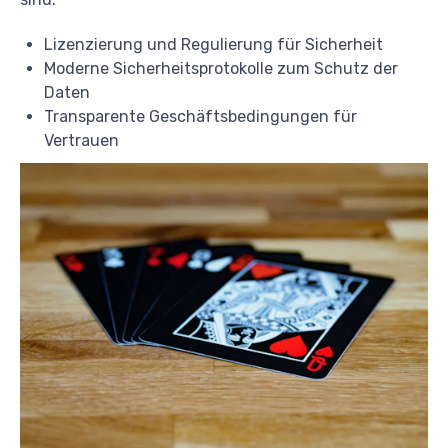
Lizenzierung und Regulierung für Sicherheit
Moderne Sicherheitsprotokolle zum Schutz der
Daten
Transparente Geschäftsbedingungen für
Vertrauen