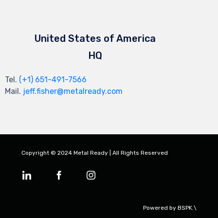
United States of America
HQ
Tel.
(+1) 651-491-7566
Mail.
jeff.fisher@metalready.com
Copyright © 2024 Metal Ready | All Rights Reserved
Powered by
BSPK.\