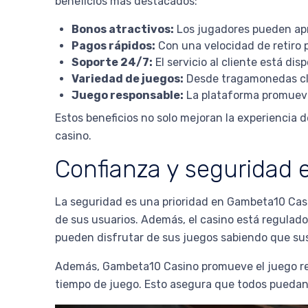
beneficios más destacados:
Bonos atractivos:
Los jugadores pueden apr
Pagos rápidos:
Con una velocidad de retiro 
Soporte 24/7:
El servicio al cliente está d
Variedad de juegos:
Desde tragamonedas clás
Juego responsable:
La plataforma promueve 
Estos beneficios no solo mejoran la experiencia 
casino.
Confianza y seguridad
La seguridad es una prioridad en Gambeta10 Casin
de sus usuarios. Además, el casino está regulad
pueden disfrutar de sus juegos sabiendo que sus
Además, Gambeta10 Casino promueve el juego resp
tiempo de juego. Esto asegura que todos puedan 