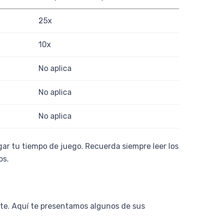
25x
10x
No aplica
No aplica
No aplica
ar tu tiempo de juego. Recuerda siempre leer los
os.
nte. Aquí te presentamos algunos de sus