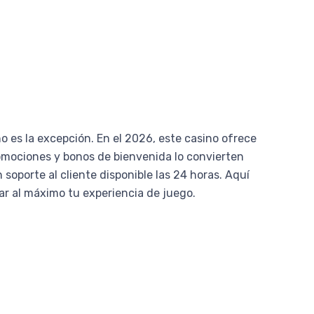
o es la excepción. En el 2026, este casino ofrece
omociones y bonos de bienvenida lo convierten
 soporte al cliente disponible las 24 horas. Aquí
r al máximo tu experiencia de juego.