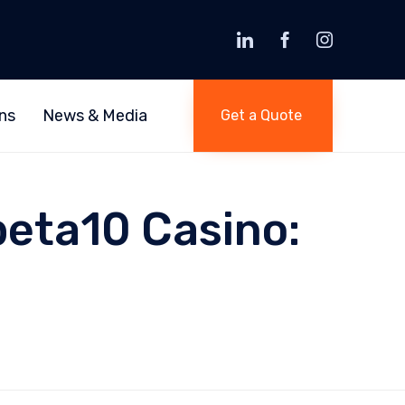
Skip
to
ns
News & Media
Get a Quote
content
eta10 Casino: