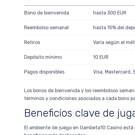
Bono de bienvenida
hasta 300 EUR
Reembolso semanal
hasta 10% del dep
Retiros
Varía según el mé
Depósito mínimo
10 EUR
Pagos disponibles
Visa, Mastercard, S
Los bonos de bienvenida y los reembolsos semana
términos y condiciones asociados a cada bono par
Beneficios clave de ju
El ambiente de juego en Gambeta10 Casino está d