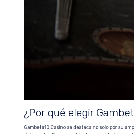
¿Por qué elegir Gambet
Gambeta10 Casino se destaca no solo por su ampl