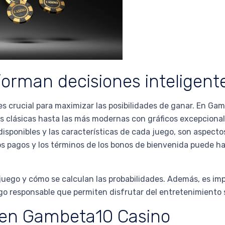
rman decisiones inteligente
 es crucial para maximizar las posibilidades de ganar. En G
as clásicas hasta las más modernas con gráficos excepcion
isponibles y las características de cada juego, son aspecto
s pagos y los términos de los bonos de bienvenida puede ha
juego y cómo se calculan las probabilidades. Además, es imp
ego responsable que permiten disfrutar del entretenimiento s
 en Gambeta10 Casino