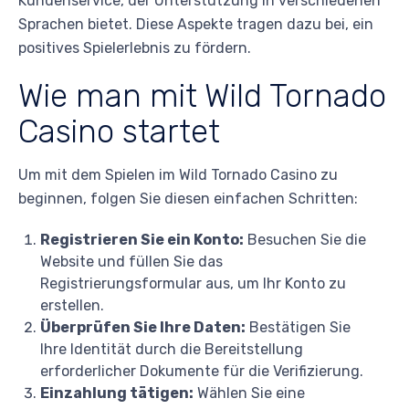
Kundenservice, der Unterstützung in verschiedenen
Sprachen bietet. Diese Aspekte tragen dazu bei, ein
positives Spielerlebnis zu fördern.
Wie man mit Wild Tornado
Casino startet
Um mit dem Spielen im Wild Tornado Casino zu
beginnen, folgen Sie diesen einfachen Schritten:
Registrieren Sie ein Konto:
Besuchen Sie die
Website und füllen Sie das
Registrierungsformular aus, um Ihr Konto zu
erstellen.
Überprüfen Sie Ihre Daten:
Bestätigen Sie
Ihre Identität durch die Bereitstellung
erforderlicher Dokumente für die Verifizierung.
Einzahlung tätigen:
Wählen Sie eine