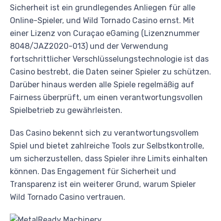
Sicherheit ist ein grundlegendes Anliegen für alle
Online-Spieler, und Wild Tornado Casino ernst. Mit
einer Lizenz von Curaçao eGaming (Lizenznummer
8048/JAZ2020-013) und der Verwendung
fortschrittlicher Verschlüsselungstechnologie ist das
Casino bestrebt, die Daten seiner Spieler zu schützen.
Darüber hinaus werden alle Spiele regelmäßig auf
Fairness überprüft, um einen verantwortungsvollen
Spielbetrieb zu gewährleisten.
Das Casino bekennt sich zu verantwortungsvollem
Spiel und bietet zahlreiche Tools zur Selbstkontrolle,
um sicherzustellen, dass Spieler ihre Limits einhalten
können. Das Engagement für Sicherheit und
Transparenz ist ein weiterer Grund, warum Spieler
Wild Tornado Casino vertrauen.