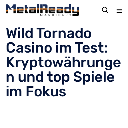

Sk
Wild Tornado
to
co
Casino im Test:
Kryptowährunge
n und top Spiele
im Fokus