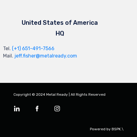
United States of America
HQ
Tel.
(+1) 651-491-7566
Mail.
jeff.fisher@metalready.com
Copyright © 2024 Metal Ready | All Rights Reserved
Powered by
BSPK.\