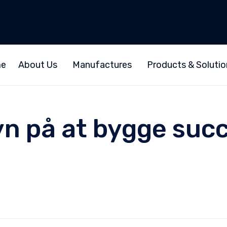
e
About Us
Manufactures
Products & Solutio
yn på at bygge suc