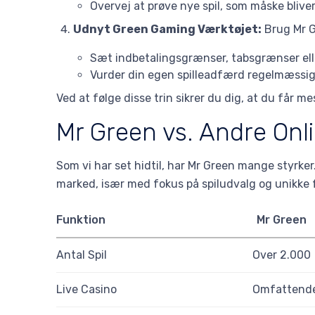
Overvej at prøve nye spil, som måske bliver
Udnyt Green Gaming Værktøjet:
Brug Mr Gr
Sæt indbetalingsgrænser, tabsgrænser ell
Vurder din egen spilleadfærd regelmæssig
Ved at følge disse trin sikrer du dig, at du får me
Mr Green vs. Andre Onl
Som vi har set hidtil, har Mr Green mange styrker
marked, især med fokus på spiludvalg og unikke 
Funktion
Mr Green
Antal Spil
Over 2.000
Live Casino
Omfattende