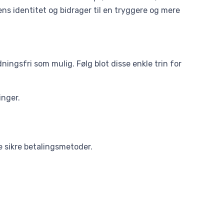
eens identitet og bidrager til en tryggere og mere
ingsfri som mulig. Følg blot disse enkle trin for
inger.
e sikre betalingsmetoder.