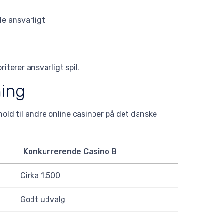
e ansvarligt.
iterer ansvarligt spil.
ning
hold til andre online casinoer på det danske
Konkurrerende Casino B
Cirka 1.500
Godt udvalg