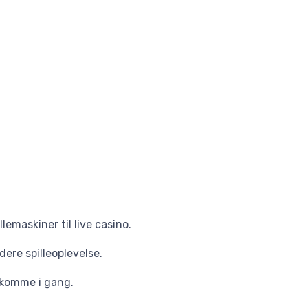
emaskiner til live casino.
ere spilleoplevelse.
t komme i gang.