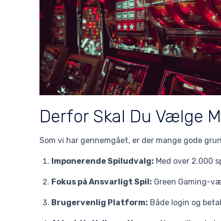
Derfor Skal Du Vælge M
Som vi har gennemgået, er der mange gode grunde
Imponerende Spiludvalg:
Med over 2.000 spi
Fokus på Ansvarligt Spil:
Green Gaming-værkt
Brugervenlig Platform:
Både login og betal