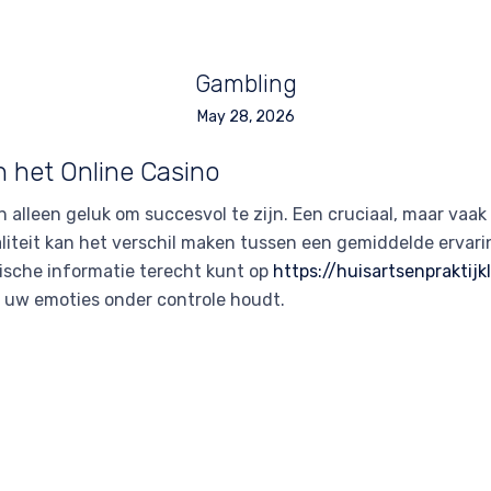
Gambling
May 28, 2026
n het Online Casino
n alleen geluk om succesvol te zijn. Een cruciaal, maar vaa
liteit kan het verschil maken tussen een gemiddelde ervar
dische informatie terecht kunt op
https://huisartsenpraktij
n uw emoties onder controle houdt.