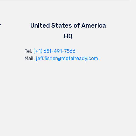
y
United States of America
HQ
Tel.
(+1) 651-491-7566
Mail.
jeff.fisher@metalready.com