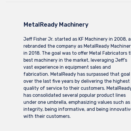
MetalReady Machinery
Jeff Fisher Jr. started as KF Machinery in 2008, 
rebranded the company as MetalReady Machiner
in 2018. The goal was to offer Metal Fabricators 
best machinery in the market, leveraging Jeff’s
vast experience in equipment sales and
fabrication. MetalReady has surpassed that goal
over the last five years by delivering the highest
quality of service to their customers. MetalRead
has consolidated several popular product lines
under one umbrella, emphasizing values such as
integrity, being informative, and being innovativ
with their customers.