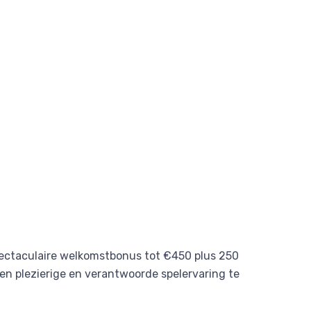
pectaculaire welkomstbonus tot €450 plus 250
en plezierige en verantwoorde spelervaring te