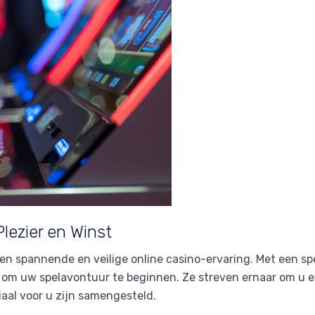
lezier en Winst
en spannende en veilige online casino-ervaring. Met een s
rt om uw spelavontuur te beginnen. Ze streven ernaar om u e
iaal voor u zijn samengesteld.