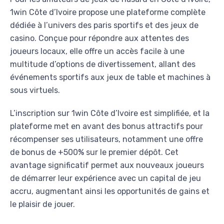
1win Côte d’Ivoire propose une plateforme complète
dédiée à l’univers des paris sportifs et des jeux de
casino. Conçue pour répondre aux attentes des
joueurs locaux, elle offre un accès facile à une
multitude d’options de divertissement, allant des
événements sportifs aux jeux de table et machines à
sous virtuels.
L’inscription sur 1win Côte d’Ivoire est simplifiée, et la
plateforme met en avant des bonus attractifs pour
récompenser ses utilisateurs, notamment une offre
de bonus de +500% sur le premier dépôt. Cet
avantage significatif permet aux nouveaux joueurs
de démarrer leur expérience avec un capital de jeu
accru, augmentant ainsi les opportunités de gains et
le plaisir de jouer.