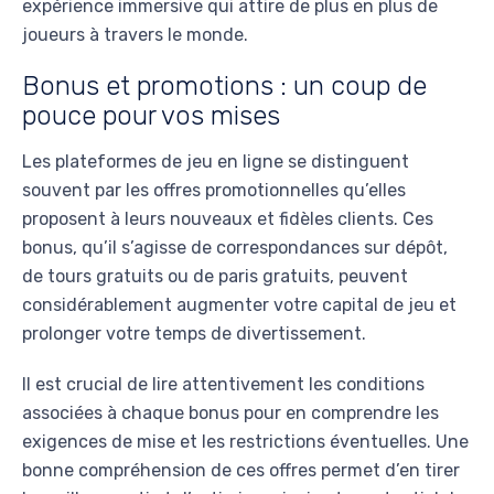
expérience immersive qui attire de plus en plus de
joueurs à travers le monde.
Bonus et promotions : un coup de
pouce pour vos mises
Les plateformes de jeu en ligne se distinguent
souvent par les offres promotionnelles qu’elles
proposent à leurs nouveaux et fidèles clients. Ces
bonus, qu’il s’agisse de correspondances sur dépôt,
de tours gratuits ou de paris gratuits, peuvent
considérablement augmenter votre capital de jeu et
prolonger votre temps de divertissement.
Il est crucial de lire attentivement les conditions
associées à chaque bonus pour en comprendre les
exigences de mise et les restrictions éventuelles. Une
bonne compréhension de ces offres permet d’en tirer