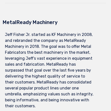
MetalReady Machinery
Jeff Fisher Jr. started as KF Machinery in 2008,
and rebranded the company as MetalReady
Machinery in 2018. The goal was to offer Metal
Fabricators the best machinery in the market,
leveraging Jeff’s vast experience in equipment
sales and fabrication. MetalReady has
surpassed that goal over the last five years by
delivering the highest quality of service to
their customers. MetalReady has consolidated
several popular product lines under one
umbrella, emphasizing values such as integrity,
being informative, and being innovative with
their customers.