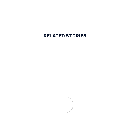
RELATED STORIES