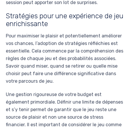
session peut apporter son lot de surprises.
Stratégies pour une expérience de jeu
enrichissante
Pour maximiser le plaisir et potentiellement améliorer
vos chances, l’adoption de stratégies réfléchies est
essentielle. Cela commence par la compréhension des
règles de chaque jeu et des probabilités associées.
Savoir quand miser, quand se retirer ou quelle mise
choisir peut faire une différence significative dans
votre parcours de jeu.
Une gestion rigoureuse de votre budget est
également primordiale. Définir une limite de dépenses
et s’y tenir permet de garantir que le jeu reste une
source de plaisir et non une source de stress
financier. Il est important de considérer le jeu comme