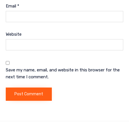
Email
*
Website
Save my name, email, and website in this browser for the
next time I comment.