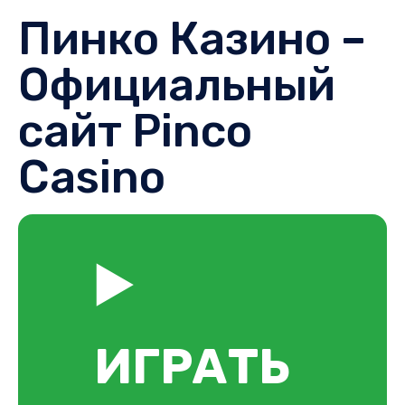
Пинко Казино –
Официальный
сайт Pinco
Casino
▶️
ИГРАТЬ