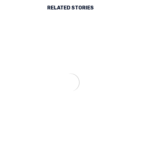
RELATED STORIES