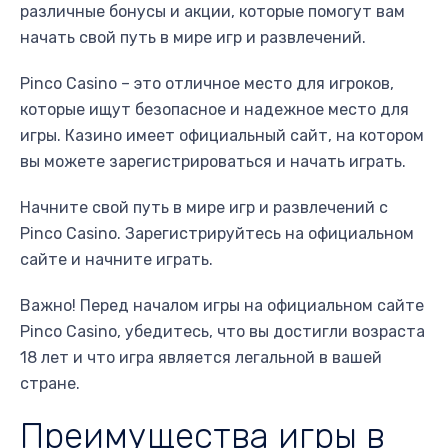
различные бонусы и акции, которые помогут вам
начать свой путь в мире игр и развлечений.
Pinco Casino – это отличное место для игроков,
которые ищут безопасное и надежное место для
игры. Казино имеет официальный сайт, на котором
вы можете зарегистрироваться и начать играть.
Начните свой путь в мире игр и развлечений с
Pinco Casino. Зарегистрируйтесь на официальном
сайте и начните играть.
Важно! Перед началом игры на официальном сайте
Pinco Casino, убедитесь, что вы достигли возраста
18 лет и что игра является легальной в вашей
стране.
Преимущества игры в