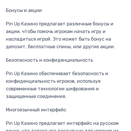
Бонусы и акции
Pin Up Казино предлагает различные бонусы и
акции, чтобы помочь игрокам начать игру и
насладиться игрой. Это может быть бонус на
депозит, бесплатные спины, или другие акции.
Безопасность и конфиденциальность
Pin Up Казино обеспечивает безопасность и
конфиденциальность игроков, используя
современные технологии шифрования и
защищенные соединения.
Многоязычный интерфейс
Pin Up Казино предлагает интерфейс на русском
языке, что делает его доступным для игроков из