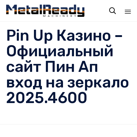

Sk
Pin Up Казино –
to
co
Официальный
сайт Пин Ап
вход на зеркало
2025.4600