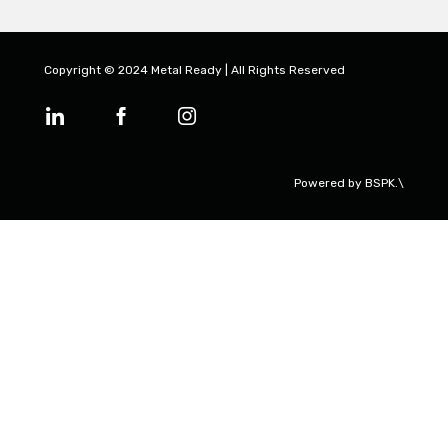
Copyright © 2024 Metal Ready | All Rights Reserved
Powered by
BSPK.\