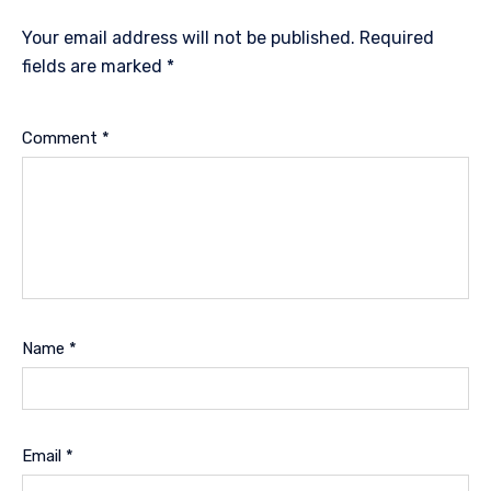
Your email address will not be published.
Required
fields are marked
*
Comment
*
Name
*
Email
*