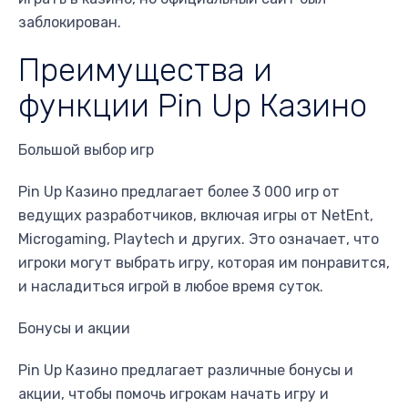
заблокирован.
Преимущества и
функции Pin Up Казино
Большой выбор игр
Pin Up Казино предлагает более 3 000 игр от
ведущих разработчиков, включая игры от NetEnt,
Microgaming, Playtech и других. Это означает, что
игроки могут выбрать игру, которая им понравится,
и насладиться игрой в любое время суток.
Бонусы и акции
Pin Up Казино предлагает различные бонусы и
акции, чтобы помочь игрокам начать игру и