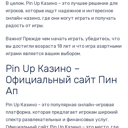
В целом, Pin Up Казино – это лучшее решение для
игроков, которые ищут надежное и интересное
онлайн-казино, где они могут играть и получать
радость от игры.
Важно! Прежде чем начать играть, убедитесь, что
вы достигли возраста 18 лет и что игра азартными
играми является вашим выбором.
Pin Up Казино –
Официальный сайт Пин
Ап
Pin Up Казино – это популярная онлайн-игровая
платформа, которая предлагает игрокам широкий
спектр развлекательных и финансовых услуг.
Официальный сайт Pin Up Казино – это место, где