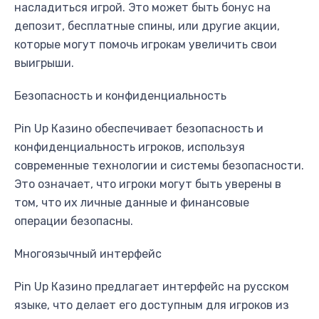
насладиться игрой. Это может быть бонус на
депозит, бесплатные спины, или другие акции,
которые могут помочь игрокам увеличить свои
выигрыши.
Безопасность и конфиденциальность
Pin Up Казино обеспечивает безопасность и
конфиденциальность игроков, используя
современные технологии и системы безопасности.
Это означает, что игроки могут быть уверены в
том, что их личные данные и финансовые
операции безопасны.
Многоязычный интерфейс
Pin Up Казино предлагает интерфейс на русском
языке, что делает его доступным для игроков из