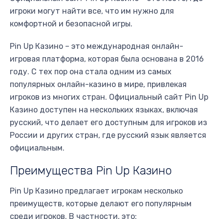
игроки могут найти все, что им нужно для
комфортной и безопасной игры.
Pin Up Казино – это международная онлайн-
игровая платформа, которая была основана в 2016
году. С тех пор она стала одним из самых
популярных онлайн-казино в мире, привлекая
игроков из многих стран. Официальный сайт Pin Up
Казино доступен на нескольких языках, включая
русский, что делает его доступным для игроков из
России и других стран, где русский язык является
официальным.
Преимущества Pin Up Казино
Pin Up Казино предлагает игрокам несколько
преимуществ, которые делают его популярным
среди игроков. В частности, это: