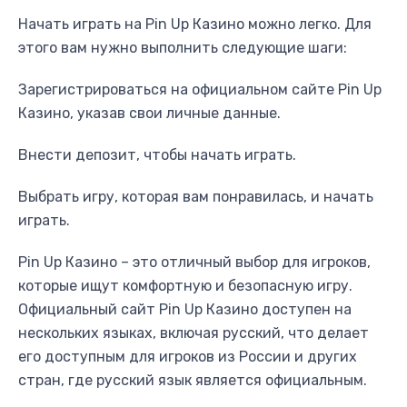
Начать играть на Pin Up Казино можно легко. Для
этого вам нужно выполнить следующие шаги:
Зарегистрироваться на официальном сайте Pin Up
Казино, указав свои личные данные.
Внести депозит, чтобы начать играть.
Выбрать игру, которая вам понравилась, и начать
играть.
Pin Up Казино – это отличный выбор для игроков,
которые ищут комфортную и безопасную игру.
Официальный сайт Pin Up Казино доступен на
нескольких языках, включая русский, что делает
его доступным для игроков из России и других
стран, где русский язык является официальным.