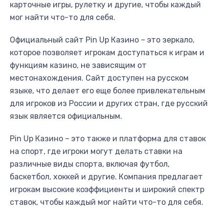
карточные игры, рулетку и другие, чтобы каждый
мог найти что-то для себя.
Официальный сайт Pin Up Казино – это зеркало,
которое позволяет игрокам доступаться к играм и
функциям казино, не зависящим от
местонахождения. Сайт доступен на русском
языке, что делает его еще более привлекательным
для игроков из России и других стран, где русский
язык является официальным.
Pin Up Казино – это также и платформа для ставок
на спорт, где игроки могут делать ставки на
различные виды спорта, включая футбол,
баскетбол, хоккей и другие. Компания предлагает
игрокам высокие коэффициенты и широкий спектр
ставок, чтобы каждый мог найти что-то для себя.