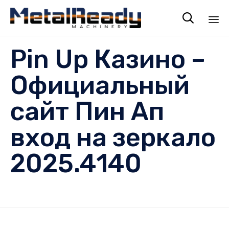

Sk
Pin Up Казино –
to
co
Официальный
сайт Пин Ап
вход на зеркало
2025.4140