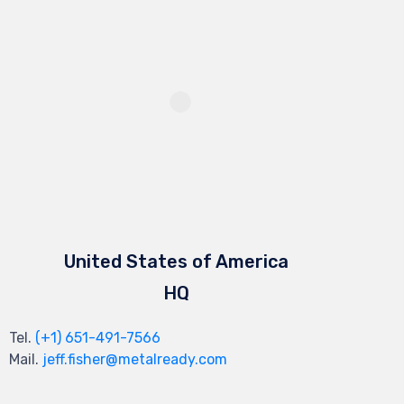
United States of America
HQ
Tel.
(+1) 651-491-7566
Mail.
jeff.fisher@metalready.com