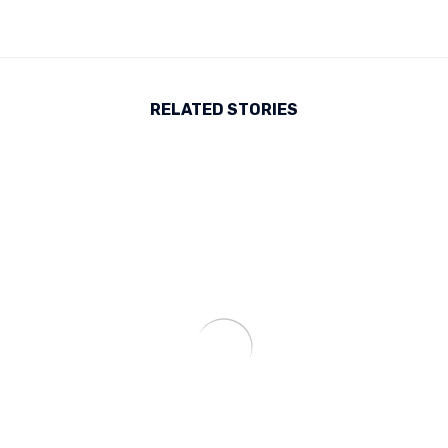
RELATED STORIES