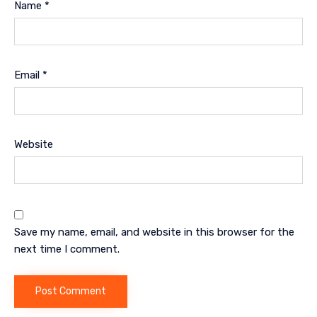
Name
*
Email
*
Website
Save my name, email, and website in this browser for the
next time I comment.