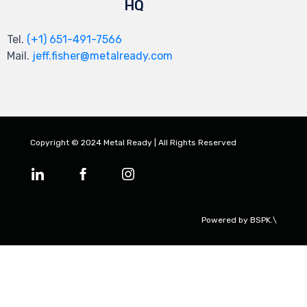
HQ
Tel.
(+1) 651-491-7566
Mail.
jeff.fisher@metalready.com
Copyright © 2024 Metal Ready | All Rights Reserved
Powered by
BSPK.\