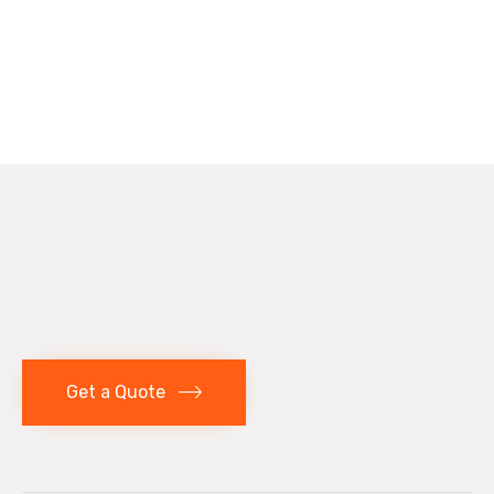
Get a Quote