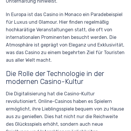
Unterhaltung hinweist.
In Europa ist das Casino in Monaco ein Paradebeispiel
für Luxus und Glamour. Hier finden regelmäßig
hochkarätige Veranstaltungen statt, die oft von
internationalen Prominenten besucht werden. Die
Atmosphäre ist geprägt von Eleganz und Exklusivität,
was das Casino zu einem begehrten Ziel für Touristen
aus aller Welt macht.
Die Rolle der Technologie in der
modernen Casino-Kultur
Die Digitalisierung hat die Casino-Kultur
revolutioniert. Online-Casinos haben es Spielern
ermöglicht, ihre Lieblingsspiele bequem von zu Hause
aus zu genießen. Dies hat nicht nur die Reichweite
des Glücksspiels erhöht, sondern auch neue