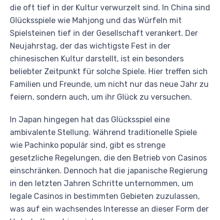
die oft tief in der Kultur verwurzelt sind. In China sind
Glücksspiele wie Mahjong und das Würfeln mit
Spielsteinen tief in der Gesellschaft verankert. Der
Neujahrstag, der das wichtigste Fest in der
chinesischen Kultur darstellt, ist ein besonders
beliebter Zeitpunkt für solche Spiele. Hier treffen sich
Familien und Freunde, um nicht nur das neue Jahr zu
feiern, sondern auch, um ihr Glück zu versuchen.
In Japan hingegen hat das Glücksspiel eine
ambivalente Stellung. Während traditionelle Spiele
wie Pachinko populär sind, gibt es strenge
gesetzliche Regelungen, die den Betrieb von Casinos
einschränken. Dennoch hat die japanische Regierung
in den letzten Jahren Schritte unternommen, um
legale Casinos in bestimmten Gebieten zuzulassen,
was auf ein wachsendes Interesse an dieser Form der