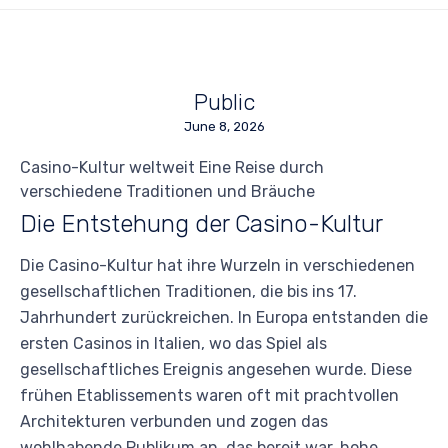
Public
June 8, 2026
Casino-Kultur weltweit Eine Reise durch
verschiedene Traditionen und Bräuche
Die Entstehung der Casino-Kultur
Die Casino-Kultur hat ihre Wurzeln in verschiedenen
gesellschaftlichen Traditionen, die bis ins 17.
Jahrhundert zurückreichen. In Europa entstanden die
ersten Casinos in Italien, wo das Spiel als
gesellschaftliches Ereignis angesehen wurde. Diese
frühen Etablissements waren oft mit prachtvollen
Architekturen verbunden und zogen das
wohlhabende Publikum an, das bereit war, hohe