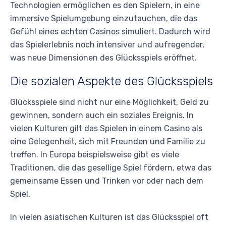
Technologien ermöglichen es den Spielern, in eine
immersive Spielumgebung einzutauchen, die das
Gefühl eines echten Casinos simuliert. Dadurch wird
das Spielerlebnis noch intensiver und aufregender,
was neue Dimensionen des Glücksspiels eröffnet.
Die sozialen Aspekte des Glücksspiels
Glücksspiele sind nicht nur eine Möglichkeit, Geld zu
gewinnen, sondern auch ein soziales Ereignis. In
vielen Kulturen gilt das Spielen in einem Casino als
eine Gelegenheit, sich mit Freunden und Familie zu
treffen. In Europa beispielsweise gibt es viele
Traditionen, die das gesellige Spiel fördern, etwa das
gemeinsame Essen und Trinken vor oder nach dem
Spiel.
In vielen asiatischen Kulturen ist das Glücksspiel oft