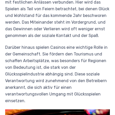
mit festlichen Anlässen verbunden. Hier wird das
Spielen als Teil von Feiern betrachtet, bei denen Glück
und Wohlstand für das kommende Jahr beschworen
werden. Das Miteinander steht im Vordergrund, und
das Gewinnen oder Verlieren wird oft weniger ernst
genommen als der soziale Kontakt und der Spaß.
Darüber hinaus spielen Casinos eine wichtige Rolle in
der Gemeinschaft. Sie fördern den Tourismus und
schaffen Arbeitsplätze, was besonders für Regionen
von Bedeutung ist, die stark von der
Glücksspielindustrie abhängig sind. Diese soziale
Verantwortung wird zunehmend von den Betreibern
anerkannt, die sich aktiv für einen
verantwortungsvollen Umgang mit Glücksspielen
einsetzen.