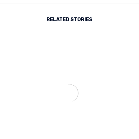
RELATED STORIES