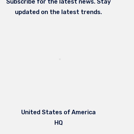
Subscribe for the latest news. Stay
updated on the latest trends.
United States of America
HQ