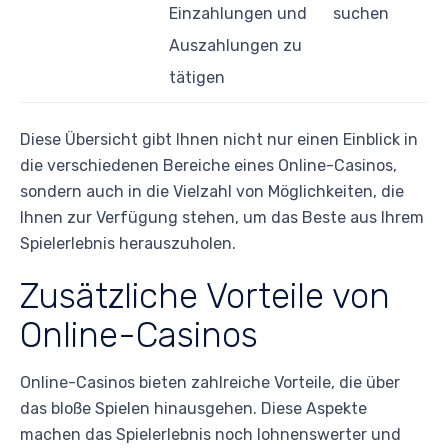
Einzahlungen und
suchen
Auszahlungen zu
tätigen
Diese Übersicht gibt Ihnen nicht nur einen Einblick in
die verschiedenen Bereiche eines Online-Casinos,
sondern auch in die Vielzahl von Möglichkeiten, die
Ihnen zur Verfügung stehen, um das Beste aus Ihrem
Spielerlebnis herauszuholen.
Zusätzliche Vorteile von
Online-Casinos
Online-Casinos bieten zahlreiche Vorteile, die über
das bloße Spielen hinausgehen. Diese Aspekte
machen das Spielerlebnis noch lohnenswerter und