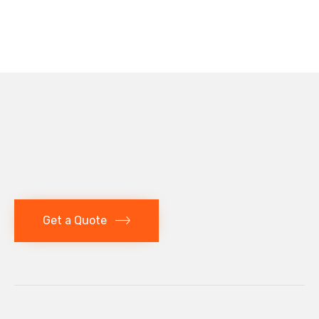
Get a Quote