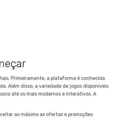
omeçar
tais. Primeiramente, a plataforma é conhecida
a. Além disso, a variedade de jogos disponíveis
ico até os mais modernos e interativos. A
veitar ao máximo as ofertas e promoções