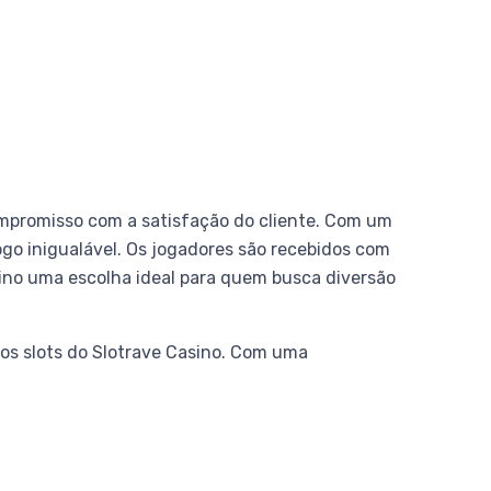
compromisso com a satisfação do cliente. Com um
go inigualável. Os jogadores são recebidos com
sino uma escolha ideal para quem busca diversão
os slots do Slotrave Casino. Com uma