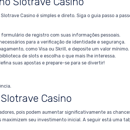
no Slotrave Casino
o Slotrave Casino é simples e direto. Siga o guia passo a pa
 formulário de registro com suas informações pessoais.
cessários para a verificação de identidade e segurança.
gamento, como Visa ou Skrill, e deposite um valor mínimo.
blioteca de slots e escolha o que mais lhe interessa.
efina suas apostas e prepare-se para se divertir!
ncia.
Slotrave Casino
gadores, pois podem aumentar significativamente as chance
maximizem seu investimento inicial. A seguir está uma tabe