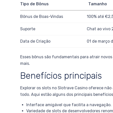
Tipo de Bônus
Tamanho
Bônus de Boas-Vindas
100% até €2,
Suporte
Chat ao vivo 
Data de Criação
01 de março 
Esses bônus são fundamentais para atrair novos 
mais.
Benefícios principais
Explorar os slots no Slotrave Casino oferece n
todo. Aqui estão alguns dos principais benefício
Interface amigável que facilita a navegação.
Variedade de slots de desenvolvedores renom