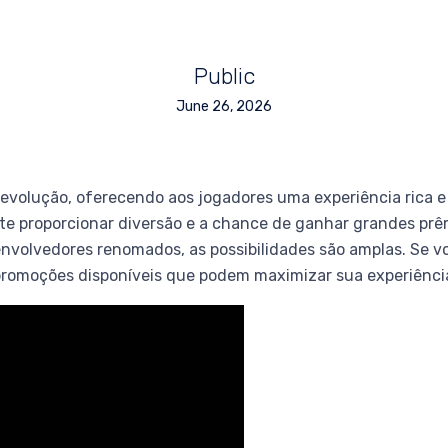
Public
June 26, 2026
volução, oferecendo aos jogadores uma experiência rica e 
e proporcionar diversão e a chance de ganhar grandes prê
nvolvedores renomados, as possibilidades são amplas. Se vo
promoções disponíveis que podem maximizar sua experiência