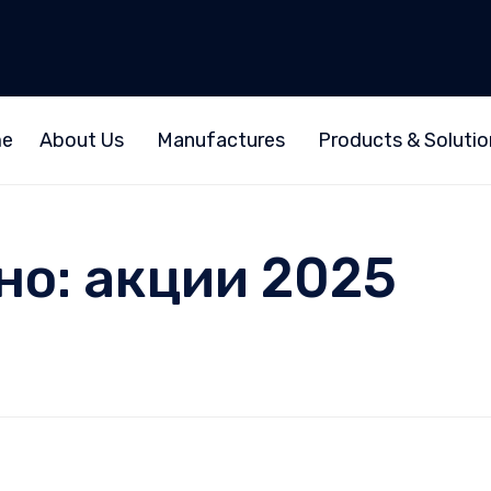
e
About Us
Manufactures
Products & Solutio
но: акции 2025