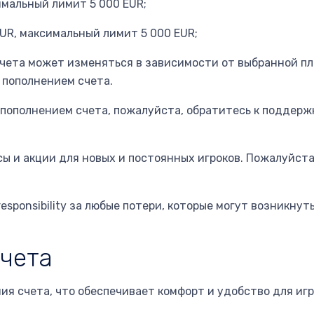
имальный лимит 5 000 EUR;
EUR, максимальный лимит 5 000 EUR;
чета может изменяться в зависимости от выбранной пл
 пополнением счета.
 пополнением счета, пожалуйста, обратитесь к поддержк
ы и акции для новых и постоянных игроков. Пожалуйста
sponsibility за любые потери, которые могут возникнут
чета
ния счета, что обеспечивает комфорт и удобство для и