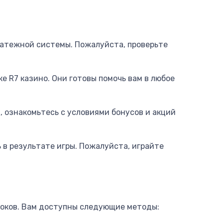
атежной системы. Пожалуйста, проверьте
е R7 казино. Они готовы помочь вам в любое
, ознакомьтесь с условиями бонусов и акций
ь в результате игры. Пожалуйста, играйте
гроков. Вам доступны следующие методы: