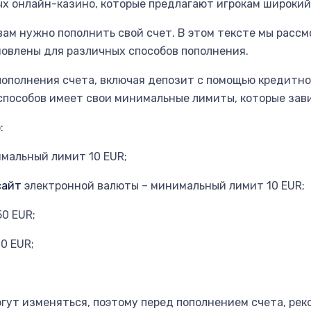
х онлайн-казино, которые предлагают игрокам широкий 
 вам нужно пополнить свой счет. В этом тексте мы расс
овлены для различных способов пополнения.
пополнения счета, включая депозит с помощью кредитно
 способов имеет свои минимальные лимиты, которые зави
:
имальный лимит 10 EUR;
сайт
электронной валюты – минимальный лимит 10 EUR;
0 EUR;
0 EUR;
ут изменяться, поэтому перед пополнением счета, рек