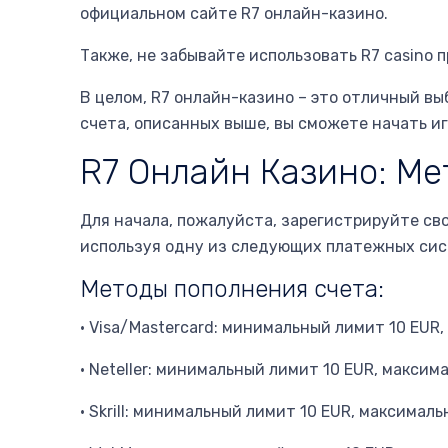
официальном сайте R7 онлайн-казино.
Также, не забывайте использовать R7 casino 
В целом, R7 онлайн-казино – это отличный вы
счета, описанных выше, вы сможете начать иг
R7 Онлайн Казино: М
Для начала, пожалуйста, зарегистрируйте сво
используя одну из следующих платежных сис
Методы пополнения счета:
• Visa/Mastercard: минимальный лимит 10 EUR
• Neteller: минимальный лимит 10 EUR, максим
• Skrill: минимальный лимит 10 EUR, максимал