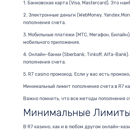
1. Банковская карта (Visa, Mastercard). Это 
2. Электронные деньги (WebMoney, Yandex.Mone
пополнения счета.
3. Мобильные платежи (МТС, Мегафон, Билайн)
мобильного приложения.
4. Онлайн-банки (Sberbank, Tinkoff, Alfa-Bank
пополнения счета.
5. R7 casino промокод. Если у вас есть пром
Минимальный лимит пополнения счета в R7 ка
Важно помнить, что все методы пополнения с
Минимальные Лимиты
В R7 казино, как и в любом другом онлайн-ка