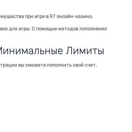
имущества при игре в R7 онлайн-казино.
овия для игры. С помощью методов пополнения
 Минимальные Лимиты
страции вы сможете пополнить свой счет,