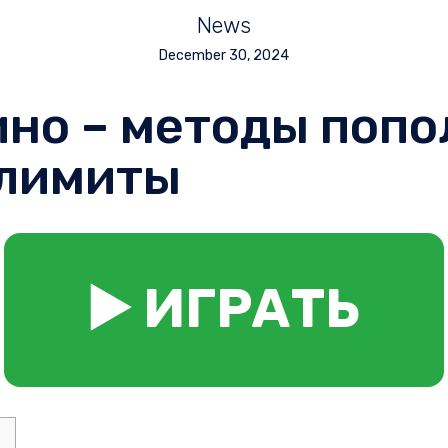
News
December 30, 2024
ино – методы попо
лимиты
▶️ ИГРАТЬ