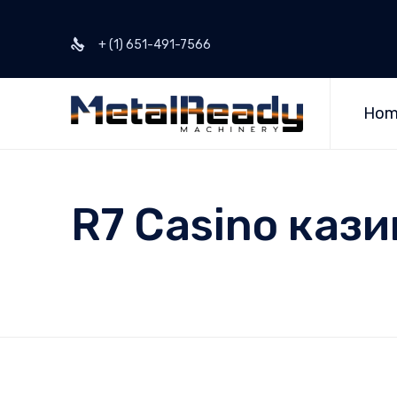
+ (1) 651-491-7566
Hom
R7 Casino кази