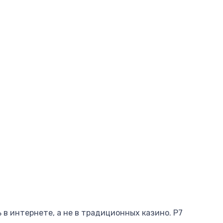
в интернете, а не в традиционных казино. Р7