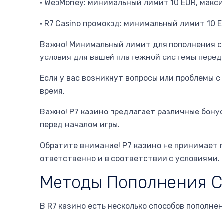
• WebMoney: минимальный лимит 10 EUR, макс
• R7 Casino промокод: минимальный лимит 10 
Важно! Минимальный лимит для пополнения с
условия для вашей платежной системы перед
Если у вас возникнут вопросы или проблемы с
время.
Важно! Р7 казино предлагает различные бонус
перед началом игры.
Обратите внимание! Р7 казино не принимает re
ответственно и в соответствии с условиями.
Методы Пополнения С
В R7 казино есть несколько способов пополне